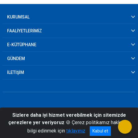
KURUMSAL
FAALİYETLERİMİZ
E-KÜTÜPHANE
GÜNDEM
İLETİŞİM
Sizlere daha iyi hizmet verebilmek için sitemizde
© 2026 Kırşehir İl Afet ve Acil Durum
çerezlere yer veriyoruz
🍪 Çerez politikamız hakkında
Müdürlüğü
bilgi edinmek için
tıklayınız
Kabul et